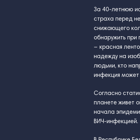
За 40-летнюю ис
страха перед н
снижающего коли
обнаружить при
− красная ленто
надежду на изоб
людьми, кто нап
инфекция может 
Согласно стати
планете живет о
начала эпидемии
ВИЧ-инфекцией.
В Республике Бе