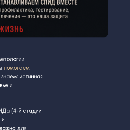
метологии
Мы
помогаем
 знаем: истинная
вье и
ИДа (4-й стадии
 и
 важна для