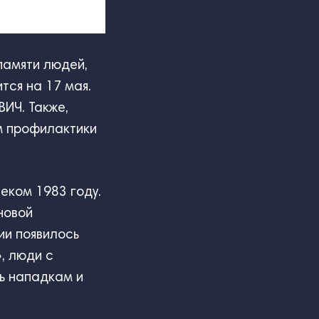
памяти людей,
тся на 17 мая.
ВИЧ. Также,
м профилактики
еком 1983 году.
новой
ии появилось
, люди с
ь нападкам и