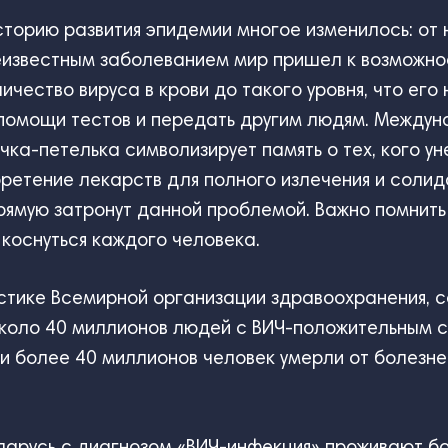
торию развития эпидемии многое изменилось: от 
еизвестным заболеванием мир пришел к возможнос
чество вируса в крови до такого уровня, что его
 помощи тестов и передать другим людям. Между
чка-петелька символизирует память о тех, кого ун
ретение лекарств для полного излечения и солид
рямую затронут данной проблемой. Важно помнить 
коснуться каждого человека.
стике Всемирной организации здравоохранения, с
коло 40 миллионов людей с ВИЧ-положительным с
 более 40 миллионов человек умерли от болезней
ларусь с диагнозом «ВИЧ-инфекция» проживают бо