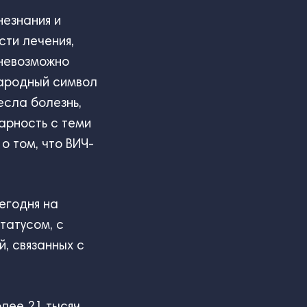
незнания и
ти лечения,
 невозможно
народный символ
есла болезнь,
арность с теми
о том, что ВИЧ-
егодня на
татусом, с
, связанных с
лее 21 тысяч