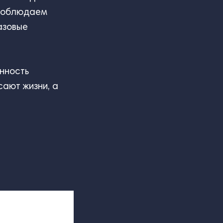
 соблюдаем
азовые
нность
сают жизни, а