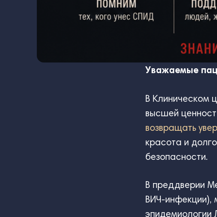
Уважаемые пац
В Клиническом ц
высшей ценность
возвращать уве
красота и долго
безопасности.
В преддверии М
ВИЧ-инфекции), 
эпидемиологии Л