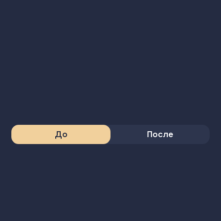
До
После