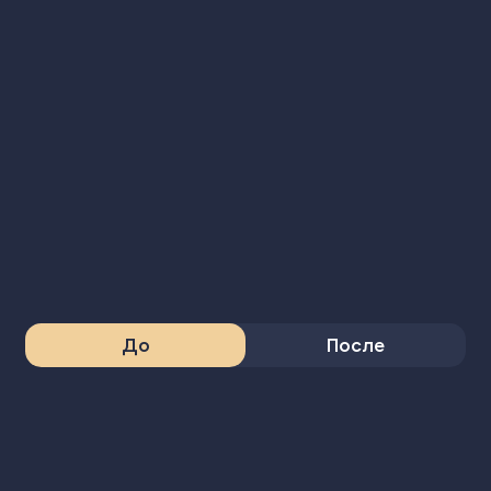
До
После