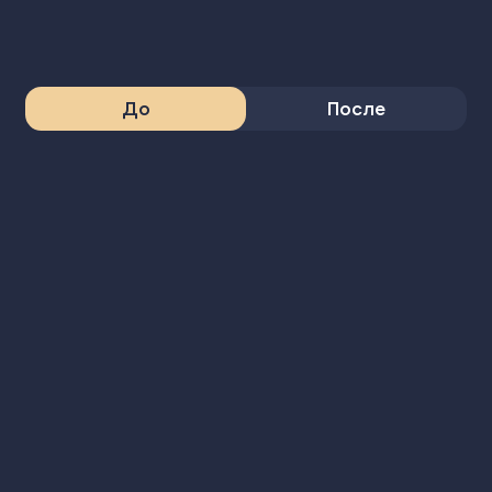
До
После