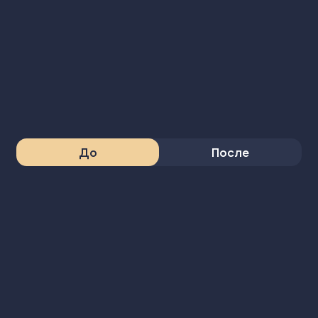
До
После