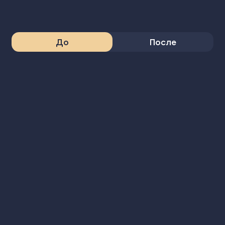
До
После