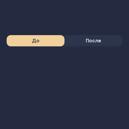
До
После