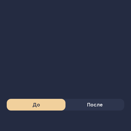
До
После