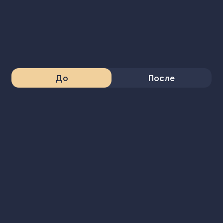
До
После