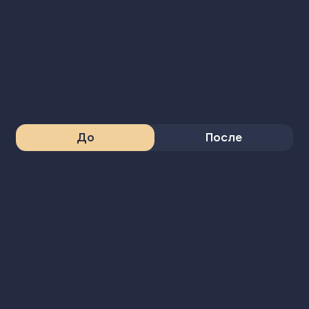
До
После