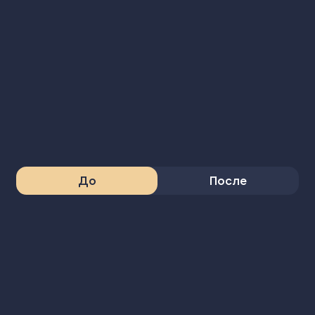
До
После