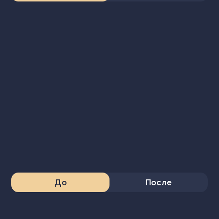
До
После