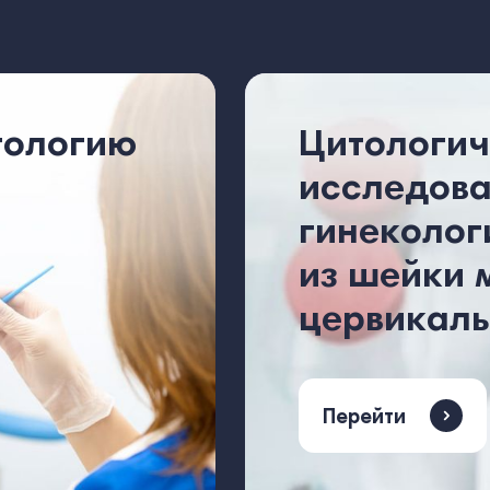
тологию
Цитологич
исследов
гинеколог
из шейки 
цервикаль
Перейти