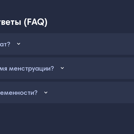
веты (FAQ)
ат?
емя менструации?
ременности?