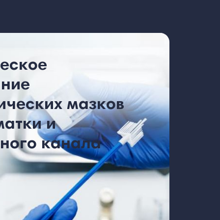
еское
ание
ических мазков
матки и
ного канала